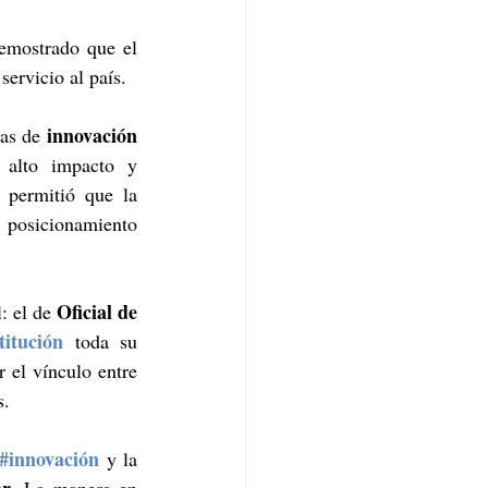
, quien ha demostrado que el 
servicio al país.
innovación 
as de 
 alto impacto y 
 permitió que la 
 posicionamiento 
Oficial de 
: el de 
titución
 toda su 
 el vínculo entre 
s.
#innovación
 y la 