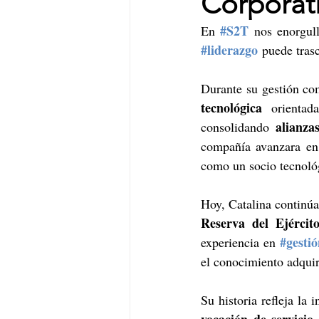
Corporati
#S2T
En 
 nos enorgull
#liderazgo
 puede trasc
Durante su gestión co
tecnológica
 orientad
alianza
consolidando 
compañía avanzara en 
como un socio tecnológ
Hoy, Catalina continúa
Reserva del Ejércit
#gestió
experiencia en 
el conocimiento adquiri
Su historia refleja la