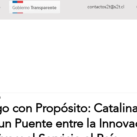
oluciones Tecnológicas
contactos2t@s2t.cl
ROS
PRODUCTOS
SERVICIOS
NOTICIAS
D
a
o con Propósito: Catalin
un Puente entre la Innova