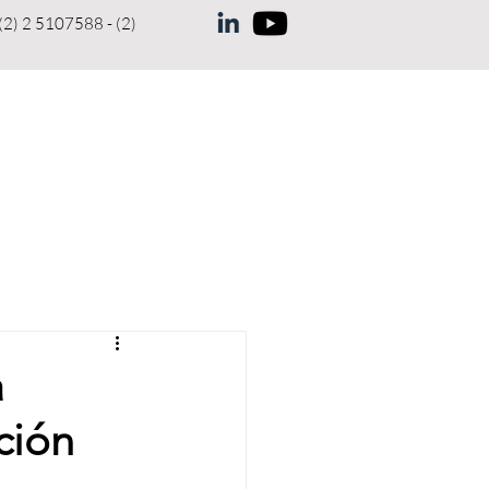
(2) 2 5107588 - (2)
ENUNCIAS
MEMORIAS
More
a
ción