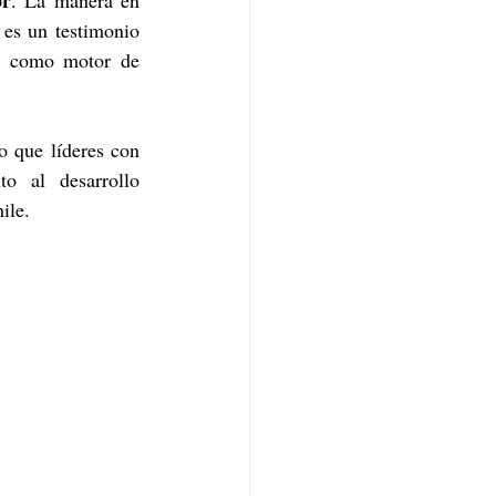
or
. La manera en 
es un testimonio 
a como motor de 
o que líderes con 
o al desarrollo 
ile.