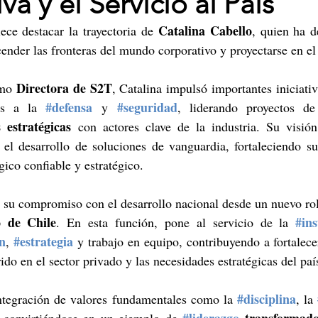
va y el Servicio al País
Catalina Cabello
ece destacar la trayectoria de 
ender las fronteras del mundo corporativo y proyectarse en el 
Directora de S2T
mo 
, Catalina impulsó importantes iniciativ
#defensa
#seguridad
as a la 
 y 
, liderando proyectos de
s estratégicas
 con actores clave de la industria. Su visión
el desarrollo de soluciones de vanguardia, fortaleciendo su
ico confiable y estratégico.
 su compromiso con el desarrollo nacional desde un nuevo rol
o de Chile
#ins
. En esta función, pone al servicio de la 
n
#estrategia
, 
 y trabajo en equipo, contribuyendo a fortalecer
do en el sector privado y las necesidades estratégicas del paí
#disciplina
 integración de valores fundamentales como la 
, la 