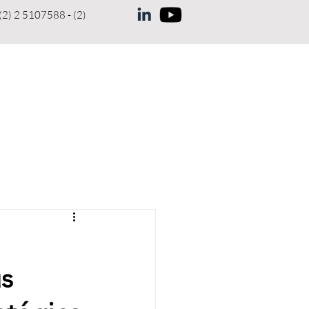
(2) 2 5107588 - (2)
ENUNCIAS
MEMORIAS
More
us