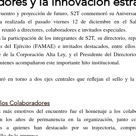
ores y la innovación estr
uentro y proyección de futuro, S2T conmemoró su Aniversa
nia realizada el pasado viernes 12 de diciembre en el Sal
eunió a directores, colaboradores e invitados especiales.
la participación de los integrantes de S2T, su directorio, repr
s del Ejército (FAMAE) e invitados destacados, entre ellos 
e de la Corporación Alta Ley, y el Presidente del Directorio
ienes acompañaron este importante hito institucional.
ró en torno a dos ejes centrales que reflejan el sello y la 
los Colaboradores
más emotivos del encuentro fue el homenaje a los colabo
n los años de permanencia en la organización, junto co
ales a quienes han destacado por su trayectoria, compr
ollo de la empresa.