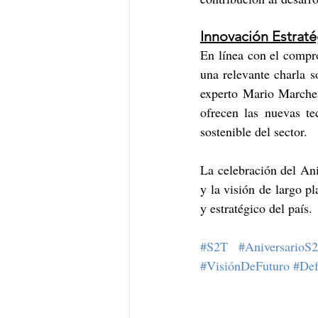
Innovación Estraté
En línea con el compro
una relevante charla 
experto Mario Marches
ofrecen las nuevas tec
sostenible del sector.
La celebración del An
y la visión de largo p
y estratégico del país.
#S2T
#AniversarioS
#VisiónDeFuturo
#Def