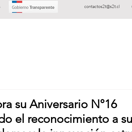
oluciones Tecnológicas
contactos2t@s2t.cl
ROS
PRODUCTOS
SERVICIOS
NOTICIAS
D
ra su Aniversario N°16
do el reconocimiento a s