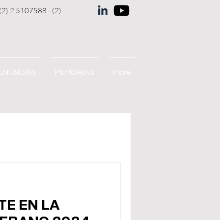
(2) 2 5107588 - (2)
ENUNCIAS
MEMORIAS
More
TE EN LA