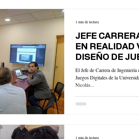
1 min de lectura
JEFE CARRERA
EN REALIDAD 
DISEÑO DE J
DIGITALES DE 
El Jefe de Carrera de Ingeniería
S2T
Juegos Digitales de la Univers
Nicolás...
1 min de lectura