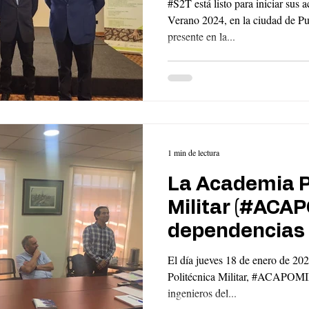
#S2T está listo para iniciar sus 
(#ACHM)
Verano 2024, en la ciudad de P
presente en la...
1 min de lectura
La Academia P
Militar (#ACAP
dependencias
El día jueves 18 de enero de 20
Politécnica Militar, #ACAPOMIL
ingenieros del...