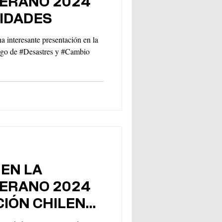
VERANO 2024
LIDADES
a interesante presentación en la
sgo de #Desastres y #Cambio
EN LA
VERANO 2024
CIÓN CHILENA
LIDADES