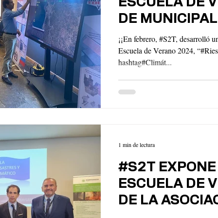
ESCUELA DE 
DE MUNICIPA
¡¡En febrero, #S2T, desarrolló un
Escuela de Verano 2024, “#Rie
hashtag#Climát...
1 min de lectura
#S2T EXPONE 
ESCUELA DE 
DE LA ASOCIA
DE MUNICIPA