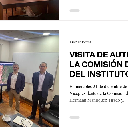
1 min de lectura
VISITA DE AU
LA COMISIÓN 
DEL INSTITUT
PANAMERICAN
El miércoles 21 de diciembre de 
GEOGRAFÍA E 
Vicepresidente de la Comisión 
Hermann Manríquez Tirado y...
(IPGH)