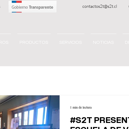
oluciones Tecnológicas
contactos2t@s2t.cl
ROS
PRODUCTOS
SERVICIOS
NOTICIAS
D
1 min de lectura
#S2T PRESEN