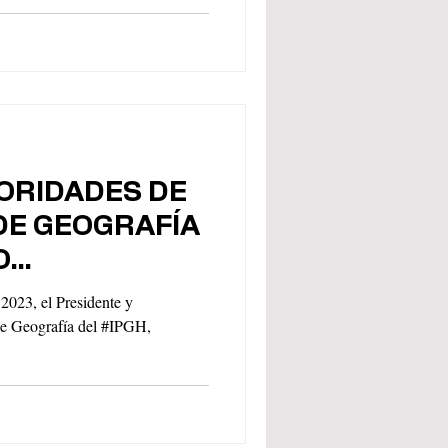
TORIDADES DE
DE GEOGRAFÍA
O
O DE
2023, el Presidente y
HISTORIA
de Geografía del #IPGH,