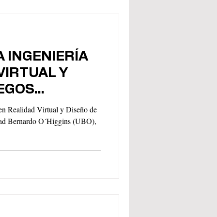
 INGENIERÍA
VIRTUAL Y
UEGOS
UBO VISITA
 en Realidad Virtual y Diseño de
idad Bernardo O´Higgins (UBO),