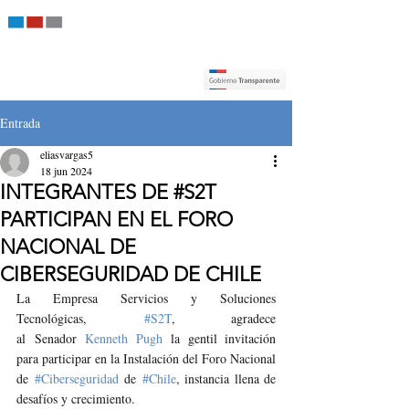
Entrada
eliasvargas5
18 jun 2024
INTEGRANTES DE #S2T
PARTICIPAN EN EL FORO
NACIONAL DE
CIBERSEGURIDAD DE CHILE
La Empresa Servicios y Soluciones 
Tecnológicas, 
#S2T
, agradece 
al Senador 
Kenneth Pugh
 la gentil invitación 
para participar en la Instalación del Foro Nacional 
de 
#Ciberseguridad
 de 
#Chile
, instancia llena de 
desafíos y crecimiento.