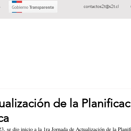
oluciones Tecnológicas
contactos2t@s2t.cl
ROS
PRODUCTOS
SERVICIOS
NOTICIAS
D
tualización de la Planifica
ca
, se dio inicio a la 1ra Jornada de Actualización de la Planif