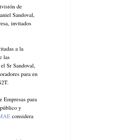
ivisión de 
aniel Sandoval, 
sa, invitados 
itadas a la 
e las 
el Sr Sandoval, 
boradores para en 
S2T.
 de Empresas para 
 público y 
MAE
 considera 