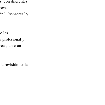
, con diferentes 
reves 
ón", "sensores" y 
e las 
 profesional y 
reas, ante un 
la revisión de la 