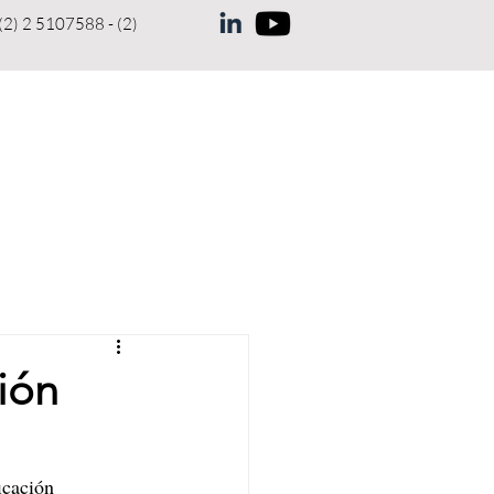
(2) 2 5107588 - (2)
ENUNCIAS
MEMORIAS
More
ción
icación 